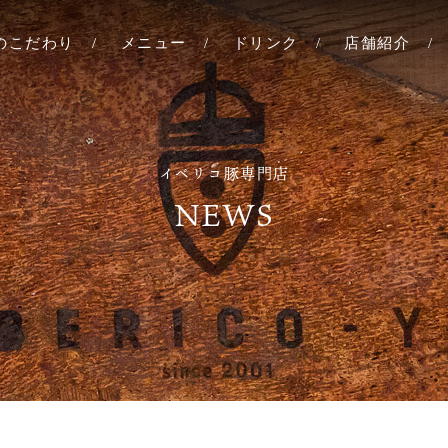
YAのこだわり
メニュー
ドリンク
店舗紹介
六本木
北新地
イベリコ豚専門店
心斎橋
NEWS
レアル
タ牧場