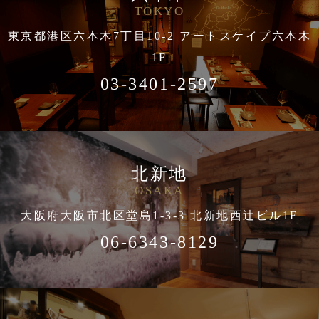
TOKYO
東京都港区六本木7丁目10-2 アートスケイプ六本木
1F
03-3401-2597
北新地
OSAKA
大阪府大阪市北区堂島1-3-3 北新地西辻ビル1F
06-6343-8129