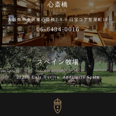
心斎橋
OSAKA
大阪市中央区東心斎橋2-8-9 日宝コア笠屋町1F
06-6484-0016
スペイン牧場
SPAIN
21270 Cala,Huelva, Andalucia Spain