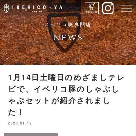
イベリコ豚専門店
NEWS
1月14日土曜日のめざましテレ
IBERICO-YAのこだわり
ビで、イベリコ豚のしゃぶし
メニュー
ゃぶセットが紹介されまし
た！
ドリンク
2023.01.19
店舗紹介