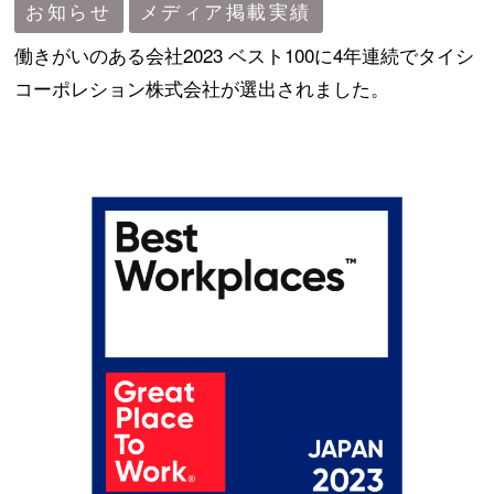
お知らせ
メディア掲載実績
働きがいのある会社2023 ベスト100に4年連続でタイシ
コラム
コーポレション株式会社が選出されました。
メディア掲載実績