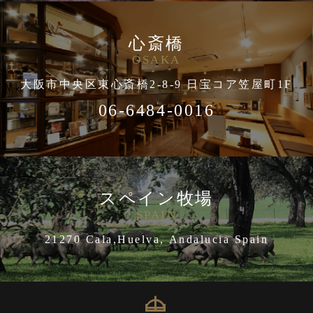
心斎橋
OSAKA
大阪市中央区東心斎橋2-8-9 日宝コア笠屋町1F
06-6484-0016
スペイン牧場
SPAIN
21270 Cala,Huelva, Andalucia Spain