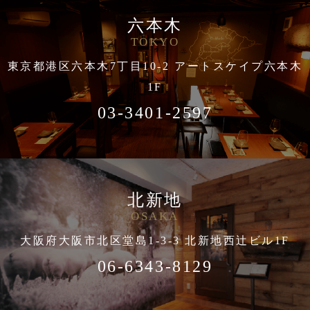
六本木
TOKYO
東京都港区六本木7丁目10-2 アートスケイプ六本木
1F
03-3401-2597
北新地
OSAKA
大阪府大阪市北区堂島1-3-3 北新地西辻ビル1F
06-6343-8129