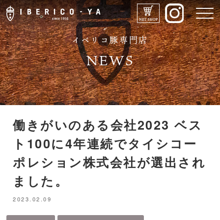
イベリコ豚専門店
NEWS
働きがいのある会社2023 ベス
IBERICO-YAのこだわり
ト100に4年連続でタイシコー
メニュー
ポレション株式会社が選出され
ました。
ドリンク
2023.02.09
店舗紹介