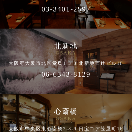
03-3401-2597
北新地
OSAKA
大阪府大阪市北区堂島1-3-3 北新地西辻ビル1F
06-6343-8129
心斎橋
OSAKA
大阪市中央区東心斎橋2-8-9 日宝コア笠屋町1F