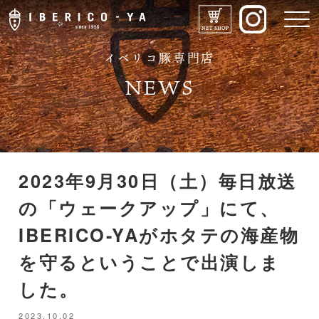
イベリコ豚専門店
NEWS
2023年9月30日（土）毎日放送
IBERICO-YAのこだわり
の「ウェークアップ」にて、
メニュー
IBERICO-YAがホタテの海産物
を守るということで出演しま
ドリンク
した。
店舗紹介
2023.10.02