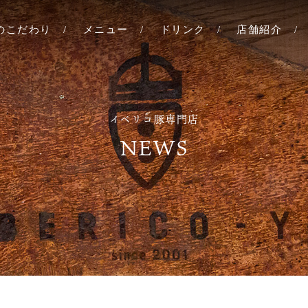
YAのこだわり
メニュー
ドリンク
店舗紹介
六本木
北新地
イベリコ豚専門店
心斎橋
NEWS
レアル
タ牧場