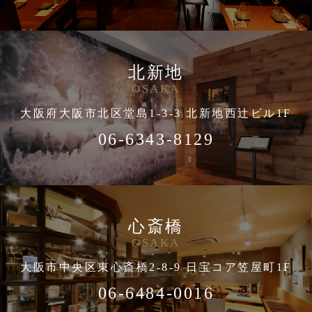
北新地
OSAKA
大阪府大阪市北区堂島1-3-3 北新地西辻ビル1F
06-6343-8129
心斎橋
OSAKA
大阪市中央区東心斎橋2-8-9 日宝コア笠屋町1F
06-6484-0016