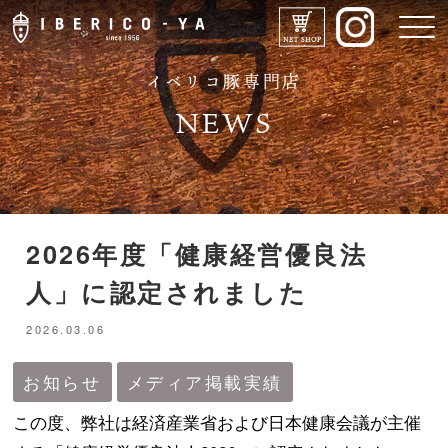
イベリコ豚専門店
NEWS
2026年度「健康経営優良法
IBERICO-YAのこだわり
人」に認定されました
メニュー
2026.03.06
ドリンク
お知らせ
メディア掲載実績
この度、弊社は経済産業省および日本健康会議が主催
店舗紹介