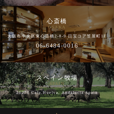
心斎橋
OSAKA
大阪市中央区東心斎橋2-8-9 日宝コア笠屋町1F
06-6484-0016
スペイン牧場
SPAIN
21270 Cala,Huelva, Andalucia Spain