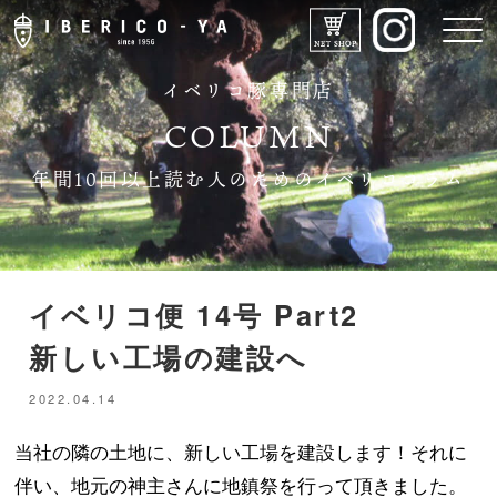
イベリコ豚専門店
COLUMN
年間10回以上読む人のためのイベリココラム
IBERICO-YAのこだわり
イベリコ便 14号 Part2
新しい工場の建設へ
メニュー
2022.04.14
ドリンク
当社の隣の土地に、新しい工場を建設します！それに
伴い、地元の神主さんに地鎮祭を行って頂きました。
店舗紹介