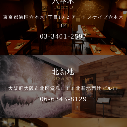
六本木
TOKYO
東京都港区六本木7丁目10-2 アートスケイプ六本木
1F
03-3401-2597
北新地
OSAKA
大阪府大阪市北区堂島1-3-3 北新地西辻ビル1F
06-6343-8129