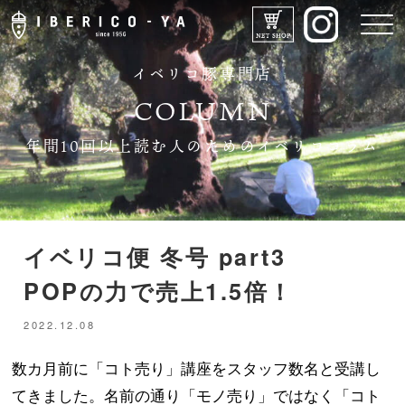
イベリコ豚専門店
COLUMN
年間10回以上読む人のためのイベリココラム
IBERICO-YAのこだわり
イベリコ便 冬号 part3
POPの力で売上1.5倍！
メニュー
2022.12.08
ドリンク
数カ月前に「コト売り」講座をスタッフ数名と受講し
てきました。名前の通り「モノ売り」ではなく「コト
店舗紹介