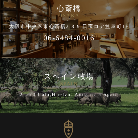
心斎橋
OSAKA
大阪市中央区東心斎橋2-8-9 日宝コア笠屋町1F
06-6484-0016
スペイン牧場
SPAIN
21270 Cala,Huelva, Andalucia Spain