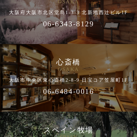
OSAKA
大阪府大阪市北区堂島1-3-3 北新地西辻ビル1F
06-6343-8129
心斎橋
OSAKA
大阪市中央区東心斎橋2-8-9 日宝コア笠屋町1F
06-6484-0016
スペイン牧場