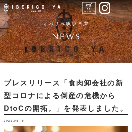
イベリコ豚専門店
NEWS
IBERICO-YAのこだわり
プレスリリース「食肉卸会社の新
メニュー
型コロナによる倒産の危機から
DtoCの開拓。」を発表しました。
ドリンク
2022.05.16
店舗紹介