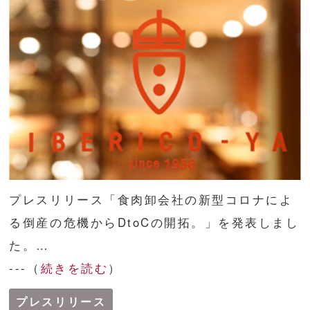
コラム
メディア掲載実績
プレスリリース「食肉卸会社の新型コロナによ
る倒産の危機からDtoCの開拓。」を発表しまし
た。…
---（
続きを読む
）
プレスリリース