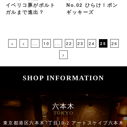
イベリコ豚がポルト
No.02 ひらけ！ポン
ガルまで進出？
ギッキーズ
«
<
...
10
...
22
23
24
25
26
>
SHOP INFORMATION
六本木
TOKYO
東京都港区六本木7丁目10-2 アートスケイプ六本木