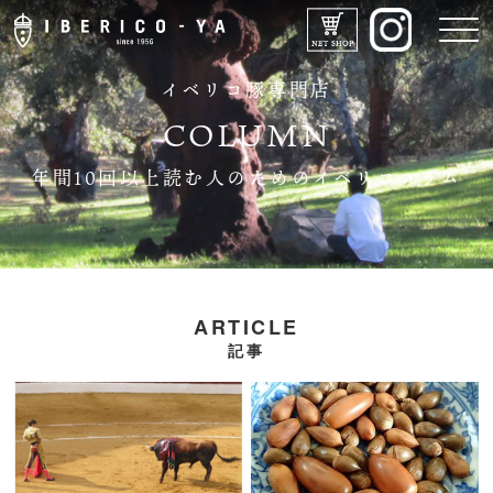
イベリコ豚専門店
COLUMN
年間10回以上読む人のためのイベリココラム
IBERICO-YAのこだわり
ARTICLE
メニュー
記事
ドリンク
店舗紹介