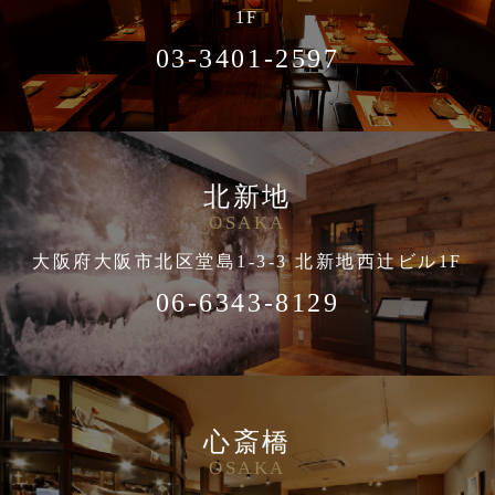
1F
03-3401-2597
北新地
OSAKA
大阪府大阪市北区堂島1-3-3 北新地西辻ビル1F
06-6343-8129
心斎橋
OSAKA